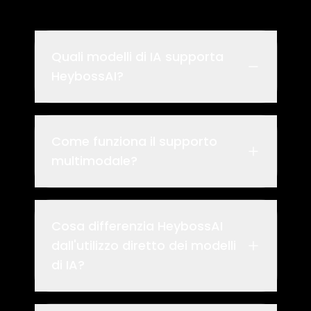
Quali modelli di IA supporta
HeybossAI?
Come funziona il supporto
multimodale?
Cosa differenzia HeybossAI
dall'utilizzo diretto dei modelli
di IA?